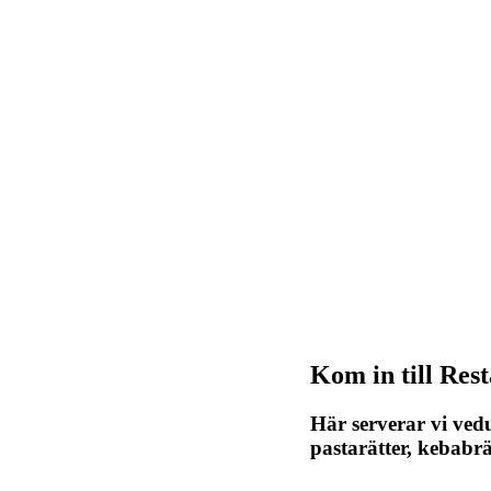
Kom in till Res
Här serverar vi ved
pastarätter, kebabr