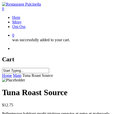
Skip
to
0
main
Menu
Hem
content
Meny
Om Oss
0
was successfully added to your cart.
facebook
google-
vine
phone
plus
Cart
Close
Home
Main
Tuna Roast Source
Search
Tuna Roast Source
$
12.75
Pellentesque habitant morbi tristique senectus et netus et malesuada