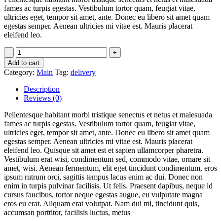
fames ac turpis egestas. Vestibulum tortor quam, feugiat vitae,
ultricies eget, tempor sit amet, ante. Donec eu libero sit amet quam
egestas semper. Aenean ultricies mi vitae est. Mauris placerat
eleifend leo.
Tuna
Roast
Add to cart
Source
Category:
Main
Tag:
delivery
quantity
Description
Reviews (0)
Pellentesque habitant morbi tristique senectus et netus et malesuada
fames ac turpis egestas. Vestibulum tortor quam, feugiat vitae,
ultricies eget, tempor sit amet, ante. Donec eu libero sit amet quam
egestas semper. Aenean ultricies mi vitae est. Mauris placerat
eleifend leo. Quisque sit amet est et sapien ullamcorper pharetra.
Vestibulum erat wisi, condimentum sed, commodo vitae, ornare sit
amet, wisi. Aenean fermentum, elit eget tincidunt condimentum, eros
ipsum rutrum orci, sagittis tempus lacus enim ac dui. Donec non
enim in turpis pulvinar facilisis. Ut felis. Praesent dapibus, neque id
cursus faucibus, tortor neque egestas augue, eu vulputate magna
eros eu erat. Aliquam erat volutpat. Nam dui mi, tincidunt quis,
accumsan porttitor, facilisis luctus, metus