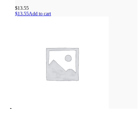
$
13.55
$
13.55
Add to cart
Lemon and Garlic Green Beans
$
16.55